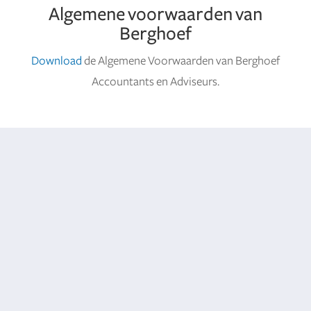
Algemene voorwaarden van
Berghoef
Download
de Algemene Voorwaarden van Berghoef
Accountants en Adviseurs.
Wij zijn graag uw financiële en fiscale
sparringpartner
Bent u op zoek naar uw eigen bedrijfseconomische
en fiscale sparringpartner, die u helpt de juiste
keuzes voor uw onderneming te maken? Of wilt u