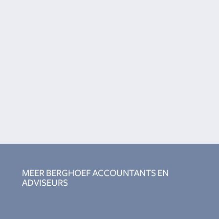
uw jaarrekening, boekhouding en andere financiële
verslagen of prognoses goed geregeld hebben? Wij
denken graag met u mee om uw bedrijf verder te
helpen.
CONTACT OPNEMEN
MEER BERGHOEF ACCOUNTANTS EN
ADVISEURS