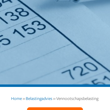
Home
»
Belastingadvies
»
Vennootschapsbelasting