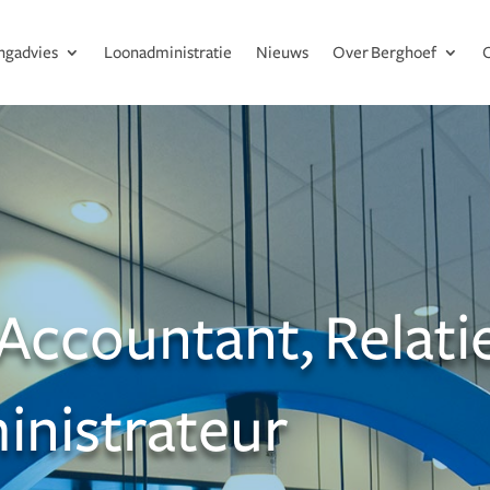
ingadvies
Loonadministratie
Nieuws
Over Berghoef
t Accountant, Relat
inistrateur