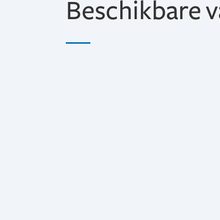
Beschikbare v
Relatiebeheerder
In de rol van relatiebeheerder bij Berghoe
dat bestaat uit ruim 20 collega’s dat zor
samenstellen van jaarrekeningen, uitvoer
aangiften, en nog tal van andere werkza
Assistent accountant