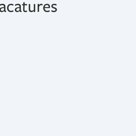
acatures
f maak je deel uit van de accountancy afdeling. Dit is een t
gt draagt voor het voeren van financiële administraties, het
en van vrijwillige controleopdrachten, voorbereiding fiscal
amheden.