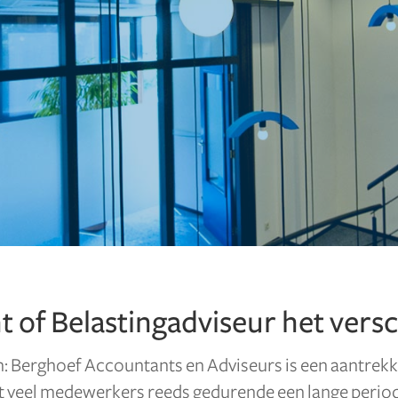
t of Belastingadviseur het vers
: Berghoef Accountants en Adviseurs is een aantrekk
 dat veel medewerkers reeds gedurende een lange period