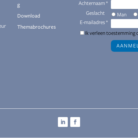
g
Download
eur
Themabrochures