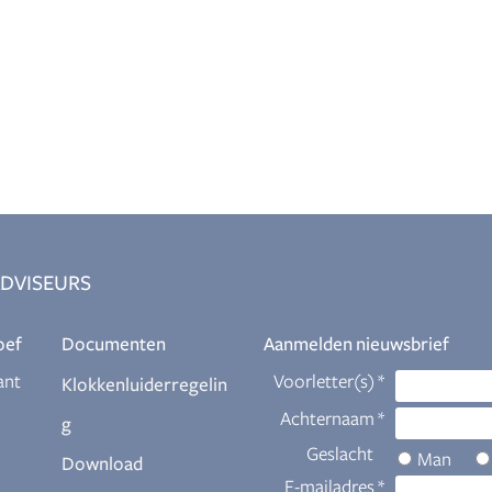
DVISEURS
oef
Documenten
Aanmelden nieuwsbrief
ant
Klokkenluiderregelin
g
Download