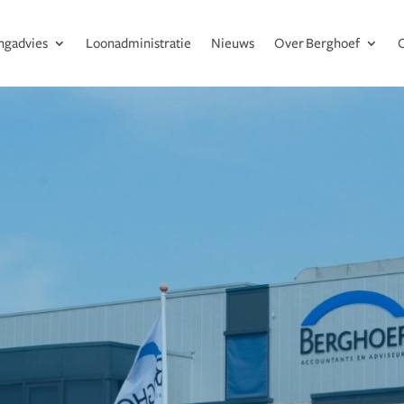
ingadvies
Loonadministratie
Nieuws
Over Berghoef