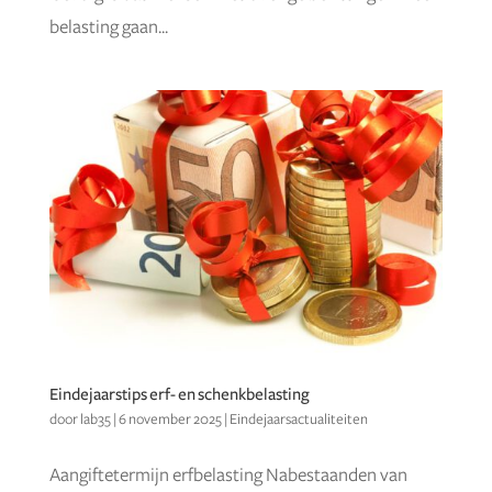
belasting gaan...
Eindejaarstips erf- en schenkbelasting
door
lab35
|
6 november 2025
|
Eindejaarsactualiteiten
Aangiftetermijn erfbelasting Nabestaanden van