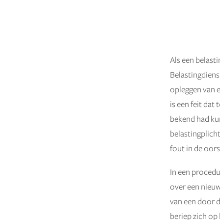
Als een belasti
29 juli 2021
Belastingdiens
opleggen van e
is een feit dat
bekend had kunn
belastingplicht
fout in de oor
In een procedu
over een nieuw
van een door d
beriep zich op