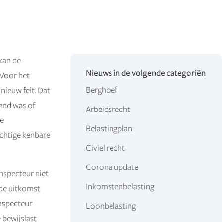
 kan de
Nieuws in de volgende categoriën
 Voor het
Berghoef
nieuw feit. Dat
kend was of
Arbeidsrecht
de
Belastingplan
ichtige kenbare
Civiel recht
Corona update
inspecteur niet
Inkomstenbelasting
 de uitkomst
inspecteur
Loonbelasting
 bewijslast