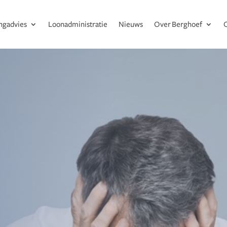
ingadvies
Loonadministratie
Nieuws
Over Berghoef