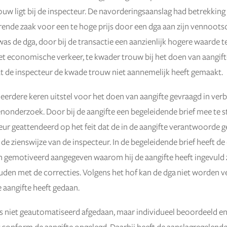
uw ligt bij de inspecteur. De navorderingsaanslag had betrekkin
ende zaak voor een te hoge prijs door een dga aan zijn vennoots
was de dga, door bij de transactie een aanzienlijk hogere waarde 
et economische verkeer, te kwader trouw bij het doen van aangift
t de inspecteur de kwade trouw niet aannemelijk heeft gemaakt.
eerdere keren uitstel voor het doen van aangifte gevraagd in ver
onderzoek. Door bij de aangifte een begeleidende brief mee te s
eur geattendeerd op het feit dat de in de aangifte verantwoorde g
de zienswijze van de inspecteur. In de begeleidende brief heeft de
en gemotiveerd aangegeven waarom hij de aangifte heeft ingevuld
uden met de correcties. Volgens het hof kan de dga niet worden v
e aangifte heeft gedaan.
s niet geautomatiseerd afgedaan, maar individueel beoordeeld e