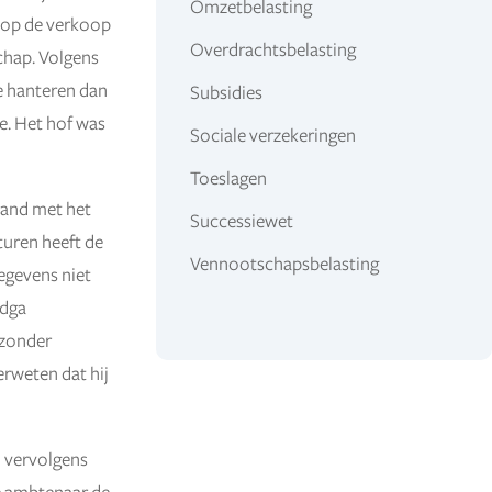
Omzetbelasting
g op de verkoop
Overdrachtsbelasting
chap. Volgens
te hanteren dan
Subsidies
e. Het hof was
Sociale verzekeringen
Toeslagen
band met het
Successiewet
turen heeft de
Vennootschapsbelasting
egevens niet
 dga
 zonder
erweten dat hij
n vervolgens