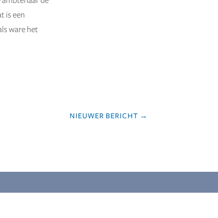
de ambtenaar de
t is een
als ware het
NIEUWER BERICHT
→