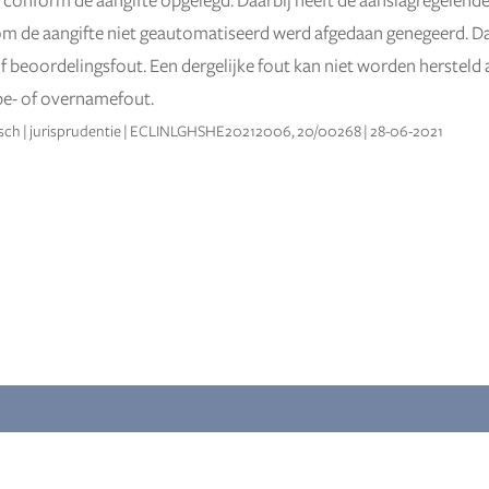
 conform de aangifte opgelegd. Daarbij heeft de aanslagregelen
 de aangifte niet geautomatiseerd werd afgedaan genegeerd. Da
of beoordelingsfout. Een dergelijke fout kan niet worden hersteld 
ype- of overnamefout.
sch | jurisprudentie | ECLINLGHSHE20212006, 20/00268 | 28-06-2021
DVISEURS