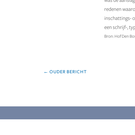
was de aanslag
redenen waarom
inschattings- 
een schrijf-, t
Bron: Hof Den Bo
←
OUDER BERICHT
MEER BERGHOEF ACCOUNTANTS EN A