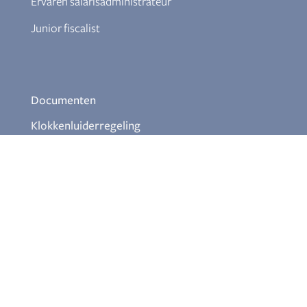
Ervaren salarisadministrateur
Junior fiscalist
Documenten
Klokkenluiderregeling
Download Themabrochures
Aanmelden nieuwsbrief