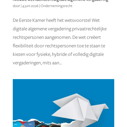
door
|
4 juni 2026
|
Ondernemingsrecht
De Eerste Kamer heeft het wetsvoorstel Wet
digitale algemene vergadering privaatrechtelijke
rechtspersonen aangenomen. De wet creëert
flexibiliteit door rechtspersonen toe te staan te
kiezen voor fysieke, hybride of volledig digitale
vergaderingen, mits aan...