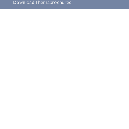
Download Themabrochures
Aanmelden nieuwsbrief