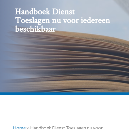
Handboek Dienst
Toeslagen nu voor iedereen
beschikbaar
Home
»
Handboek Dienst Toeslagen nu voor