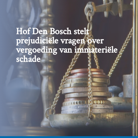
Hof Den Bosch stelt
prejudiciële vragen over
vergoeding van immateriële
schade