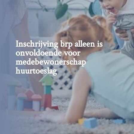
Inschrijving brp alleen is
onvoldoende voor
medebewonerschap
huurtoeslag