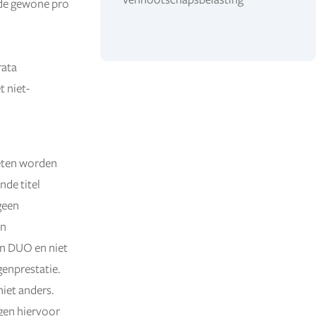
n de gewone pro
rata
 niet-
oeten worden
nde titel
geen
en
aan DUO en niet
genprestatie.
niet anders.
ngen hiervoor