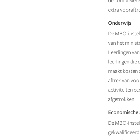
de complexere
extra vooraftrek
Onderwijs
De MBO-instell
van het ministe
Leerlingen van
leerlingen die 
maakt kosten d
aftrek van vo
activiteiten e
afgetrokken.
Economische a
De MBO-instelli
gekwalificeerd