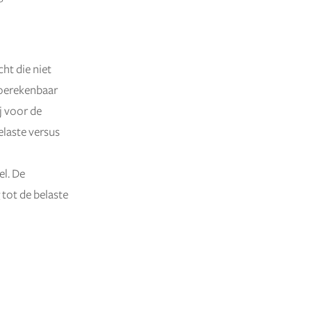
ht die niet
 toerekenbaar
j voor de
elaste versus
el. De
tot de belaste