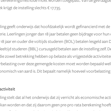
 berekeningsmethode moet worden toegepast. Van de gevraagde
 krijgt de instelling slechts € 17.735.
ing geeft onderwijs dat hoofdzakelijk wordt gefinancierd met de 
rie. Leerlingen jonger dan 18 jaar betalen geen bijdrage voor hun 
 18 jaar en ouder die voltijds studeren (BOL) betalen lesgeld aan 
deeltijd studeren (BBL) cursusgeld betalen aan de instelling zelf. De
ie zowel betrekking hebben op belaste als vrijgestelde activiteite
orbelasting over deze gemengde kosten moet worden bepaald welk
conomisch van aard is. Dit bepaalt namelijk hoeveel voorbelastin
ctiviteit
ng stelt dat al het onderwijs dat zij verricht als economische acti
 kan worden en dat zij daarom geen pre-pro rata berekening hoeft