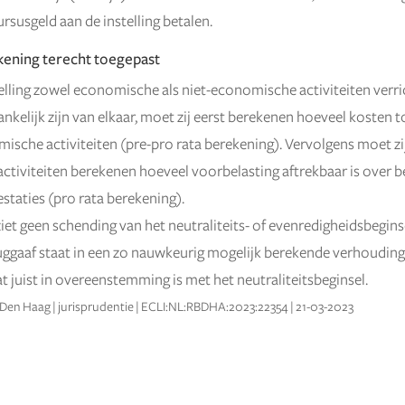
rsusgeld aan de instelling betalen.
ening terecht toegepast
lling zowel economische als niet-economische activiteiten verric
ankelijk zijn van elkaar, moet zij eerst berekenen hoeveel kosten
mische activiteiten (pre-pro rata berekening). Vervolgens moet zi
tiviteiten berekenen hoeveel voorbelasting aftrekbaar is over b
estaties (pro rata berekening).
iet geen schending van het neutraliteits- of evenredigheidsbegins
ggaaf staat in een zo nauwkeurig mogelijk berekende verhouding 
at juist in overeenstemming is met het neutraliteitsbeginsel.
Den Haag | jurisprudentie | ECLI:NL:RBDHA:2023:22354 | 21-03-2023