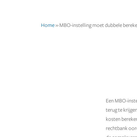
Home
»
MBO-instelling moet dubbele bereke
Een MBO-instel
7 augustus 2025
terug te krijg
kosten bereken
rechtbank oord