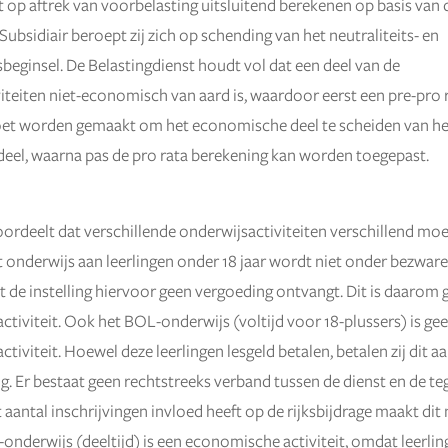
cht op aftrek van voorbelasting uitsluitend berekenen op basis va
ubsidiair beroept zij zich op schending van het neutraliteits- en
beginsel. De Belastingdienst houdt vol dat een deel van de
iteiten niet-economisch van aard is, waardoor eerst een pre-pro 
et worden gemaakt om het economische deel te scheiden van het
el, waarna pas de pro rata berekening kan worden toegepast.
ordeelt dat verschillende onderwijsactiviteiten verschillend m
 onderwijs aan leerlingen onder 18 jaar wordt niet onder bezware
t de instelling hiervoor geen vergoeding ontvangt. Dit is daarom 
tiviteit. Ook het BOL-onderwijs (voltijd voor 18-plussers) is ge
tiviteit. Hoewel deze leerlingen lesgeld betalen, betalen zij dit 
ng. Er bestaat geen rechtstreeks verband tussen de dienst en de te
t aantal inschrijvingen invloed heeft op de rijksbijdrage maakt dit 
-onderwijs (deeltijd) is een economische activiteit, omdat leerli