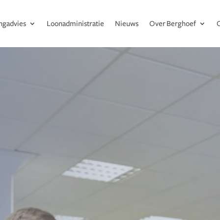
ingadvies
Loonadministratie
Nieuws
Over Berghoef