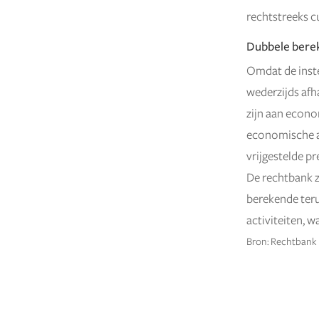
rechtstreeks cu
Dubbele berek
Omdat de inste
wederzijds afh
zijn aan econo
economische ac
vrijgestelde pr
De rechtbank z
berekende teru
activiteiten, w
Bron: Rechtbank 