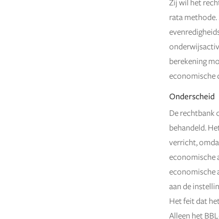
Zij wil het re
rata methode. S
evenredigheids
onderwijsactiv
berekening mo
economische de
Onderscheid
De rechtbank o
behandeld. Het
verricht, omda
economische ac
economische ac
aan de instelli
Het feit dat he
Alleen het BBL