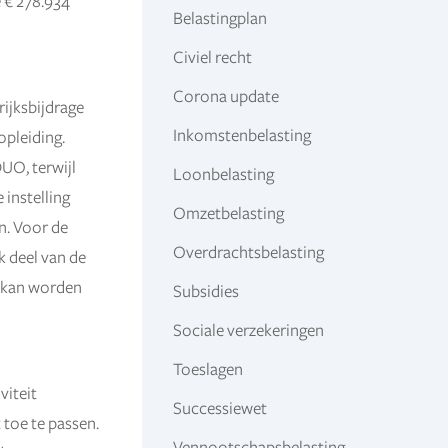
 € 278.934
Belastingplan
Civiel recht
Corona update
rijksbijdrage
Inkomstenbelasting
opleiding.
DUO, terwijl
Loonbelasting
 instelling
Omzetbelasting
n. Voor de
Overdrachtsbelasting
 deel van de
g kan worden
Subsidies
Sociale verzekeringen
Toeslagen
viteit
Successiewet
 toe te passen.
Vennootschapsbelasting