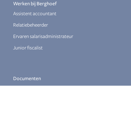
Werken bij Berghoef
Assistent accountant
Relatiebeheerder
Ervaren salarisadministrateur
Junior fiscalist
Documenten
Klokkenluiderregeling
Download Themabrochures
Aanmelden nieuwsbrief