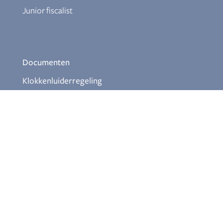
Junior fiscalist
Documenten
Klokkenluiderregeling
Download Themabrochures
Aanmelden nieuwsbrief