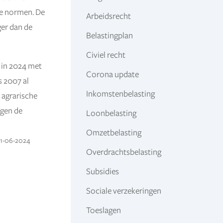
le normen. De
Arbeidsrecht
ger dan de
Belastingplan
Civiel recht
 in 2024 met
Corona update
 2007 al
Inkomstenbelasting
 agrarische
jgen de
Loonbelasting
Omzetbelasting
 11-06-2024
Overdrachtsbelasting
Subsidies
Sociale verzekeringen
Toeslagen