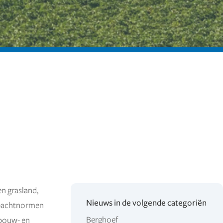
en grasland,
Nieuws in de volgende categoriën
e pachtnormen
Berghoef
rbouw- en