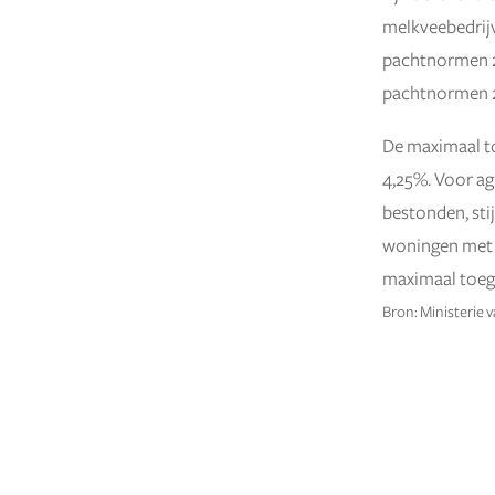
melkveebedrijv
pachtnormen 20
pachtnormen 
De maximaal to
4,25%. Voor a
bestonden, sti
woningen met p
maximaal toege
Bron: Ministerie 