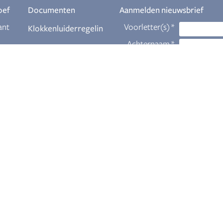
oef
Documenten
Aanmelden nieuwsbrief
ant
Klokkenluiderregelin
g
Download
eur
Themabrochures