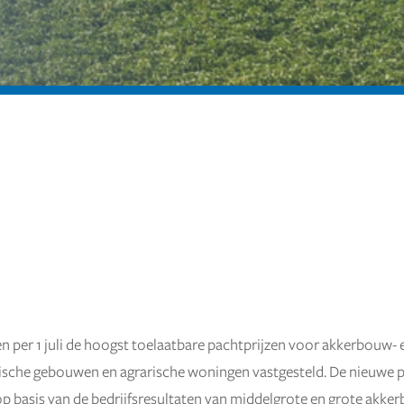
en per 1 juli de hoogst toelaatbare pachtprijzen voor akkerbouw- 
arische gebouwen en agrarische woningen vastgesteld. De nieuw
op basis van de bedrijfsresultaten van middelgrote en grote akke