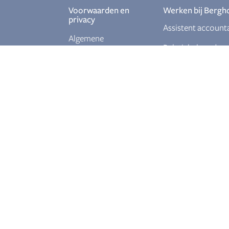
Voorwaarden en
Werken bij Bergh
privacy
Assistent account
Algemene
Relatiebeheerder
voorwaarden
Ervaren
Privacy policy
salarisadministrat
Junior fiscalist