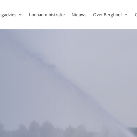
ingadvies
Loonadministratie
Nieuws
Over Berghoef