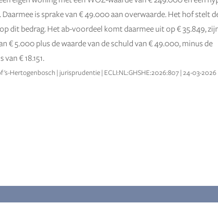
k een eigen woning met een WOZ-waarde van € 249.000 en een h
 Daarmee is sprake van € 49.000 aan overwaarde. Het hof stelt 
 op dit bedrag. Het ab-voordeel komt daarmee uit op € 35.849, zij
an € 5.000 plus de waarde van de schuld van € 49.000, minus de
s van € 18.151.
f 's-Hertogenbosch | jurisprudentie | ECLI:NL:GHSHE:2026:807 | 24-03-2026
DVISEURS