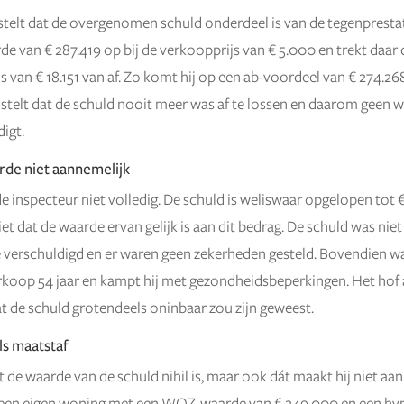
stelt dat de overgenomen schuld onderdeel is van de tegenprestatie
e van € 287.419 op bij de verkoopprijs van € 5.000 en trekt daar 
js van € 18.151 van af. Zo komt hij op een ab-voordeel van € 274.26
ij stelt dat de schuld nooit meer was af te lossen en daarom geen 
igt.
de niet aannemelijk
de inspecteur niet volledig. De schuld is weliswaar opgelopen tot 
et dat de waarde ervan gelijk is aan dit bedrag. De schuld was niet
 verschuldigd en er waren geen zekerheden gesteld. Bovendien wa
erkoop 54 jaar en kampt hij met gezondheidsbeperkingen. Het hof
t de schuld grotendeels oninbaar zou zijn geweest.
s maatstaf
t de waarde van de schuld nihil is, maar ook dát maakt hij niet aan