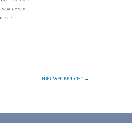
ypotheekschuld
de waarde van
nde de
NIEUWER BERICHT
→