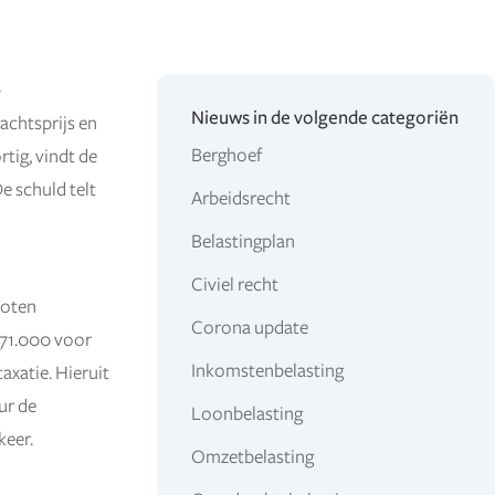
-
Nieuws in de volgende categoriën
achtsprijs en
Berghoef
tig, vindt de
e schuld telt
Arbeidsrecht
Belastingplan
Civiel recht
loten
Corona update
271.000 voor
Inkomstenbelasting
axatie. Hieruit
ur de
Loonbelasting
keer.
Omzetbelasting