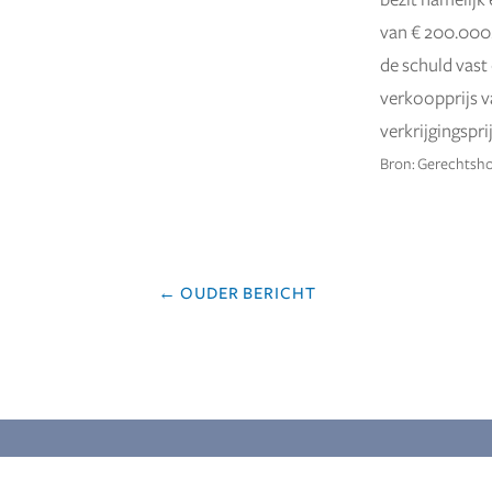
bezit namelij
van € 200.000.
de schuld vast
verkoopprijs v
verkrijgingsprij
Bron: Gerechtsho
←
OUDER BERICHT
MEER BERGHOEF ACCOUNTANTS EN A