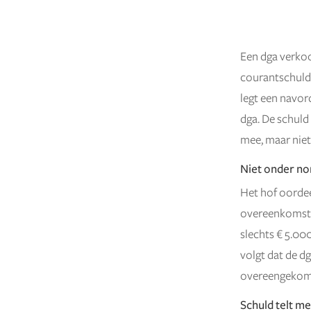
Een dga verkoo
4 juni 2026
courantschuld 
legt een navor
dga. De schuld 
mee, maar niet
Niet onder n
Het hof oordee
overeenkomst.
slechts € 5.00
volgt dat de d
overeengekomen
Schuld telt m