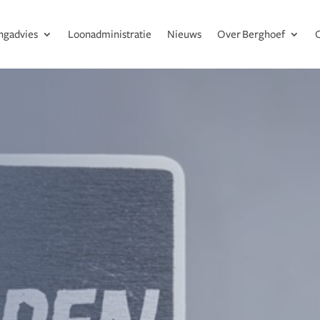
ingadvies
Loonadministratie
Nieuws
Over Berghoef