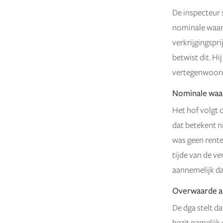
De inspecteur 
nominale waard
verkrijgingspri
betwist dit. H
vertegenwoord
Nominale waar
Het hof volgt 
dat betekent ni
was geen rente
tijde van de v
aannemelijk da
Overwaarde al
De dga stelt da