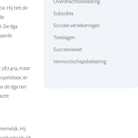
Overdrachtsbelasting
. Hij telt de
Subsidies
de
Sociale verzekeringen
8. De dga
waarde
Toeslagen
Successiewet
Vennootschapsbelasting
€ 287.419, maar
 opeisbaar, er
s de dga ten
 acht
nemelijk. Hij