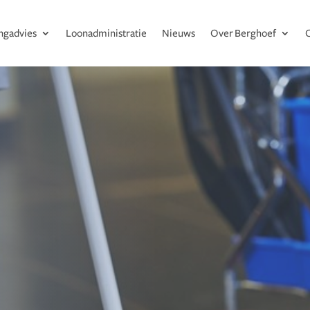
ingadvies
Loonadministratie
Nieuws
Over Berghoef