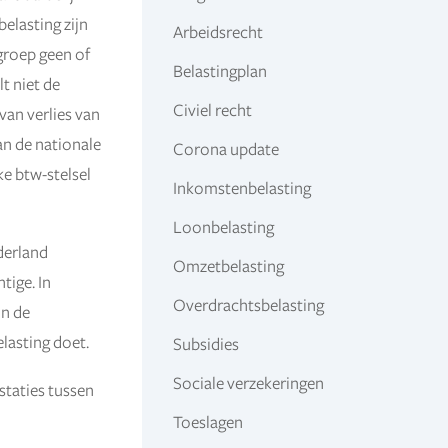
elasting zijn
Arbeidsrecht
groep geen of
Belastingplan
t niet de
Civiel recht
van verlies van
an de nationale
Corona update
ke btw-stelsel
Inkomstenbelasting
Loonbelasting
derland
Omzetbelasting
tige. In
Overdrachtsbelasting
in de
lasting doet.
Subsidies
Sociale verzekeringen
staties tussen
Toeslagen