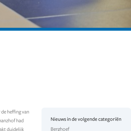
 de heffing van
Nieuws in de volgende categoriën
inanzhof had
Berghoef
kt duidelijk