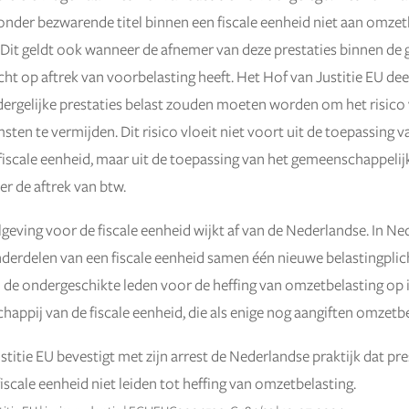
 onder bezwarende titel binnen een fiscale eenheid niet aan omzetb
it geldt ook wanneer de afnemer van deze prestaties binnen de 
ht op aftrek van voorbelasting heeft. Het Hof van Justitie EU deel
dergelijke prestaties belast zouden moeten worden om het risico 
ten te vermijden. Dit risico vloeit niet voort uit de toepassing v
 fiscale eenheid, maar uit de toepassing van het gemeenschappelij
er de aftrek van btw.
lgeving voor de fiscale eenheid wijkt af van de Nederlandse. In Ne
derdelen van een fiscale eenheid samen één nieuwe belastingplich
 de ondergeschikte leden voor de heffing van omzetbelasting op 
ppij van de fiscale eenheid, die als enige nog aangiften omzetbe
titie EU bevestigt met zijn arrest de Nederlandse praktijk dat pre
iscale eenheid niet leiden tot heffing van omzetbelasting.