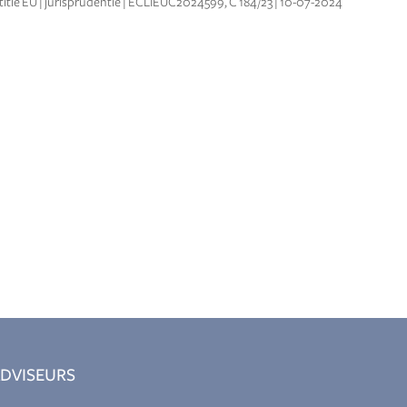
titie EU | jurisprudentie | ECLIEUC2024599, C 184/23 | 10-07-2024
DVISEURS