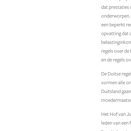
dat prestaties
onderworpen. D
een beperkt rec
opvatting dat 
belastinginkoms
regels over de
en de regels ov
De Duitse rege
vormen alle on
Duitsland gaan
moedermaatscha
Het Hof van Jus
leden van een f