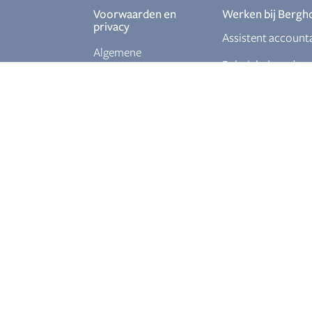
Voorwaarden en
Werken bij Bergh
privacy
Assistent account
Algemene
Relatiebeheerder
voorwaarden
Ervaren
Privacy policy
salarisadministrat
Junior fiscalist