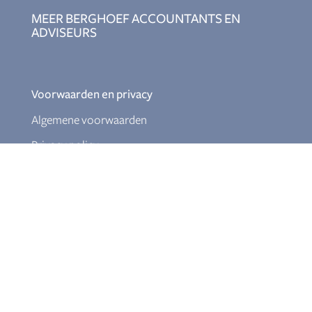
MEER BERGHOEF ACCOUNTANTS EN
ADVISEURS
Voorwaarden en privacy
Algemene voorwaarden
Privacy policy
Werken bij Berghoef
Assistent accountant
Relatiebeheerder
Ervaren salarisadministrateur
Junior fiscalist