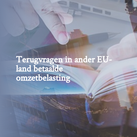
Terugvragen in ander EU-
land betaalde
omzetbelasting