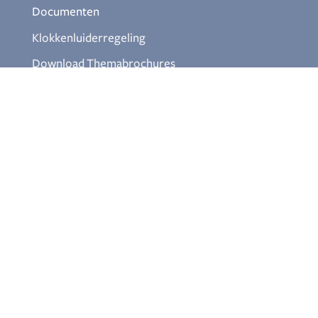
Documenten
Klokkenluiderregeling
Download Themabrochures
Aanmelden nieuwsbrief