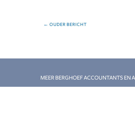
←
OUDER BERICHT
MEER BERGHOEF ACCOUNTANTS EN A
Voorwaarden en
Werken bij Bergh
privacy
Assistent account
Algemene
Relatiebeheerder
voorwaarden
Ervaren
Privacy policy