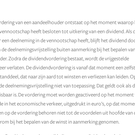
rdering van een aandeelhouder ontstaat op het moment waarop
vennootschap heeft besloten tot uitkering van een dividend. Als 
een deelneming in de vennootschap heeft, blijft het dividend do
 de deelnemingsvrijstelling buiten aanmerking bij het bepalen va
er. Zodra de dividendvordering bestaat, wordt de vrijgestelde
er verlaten. De dividendvordering is vanaf dat moment een zelfs
nddeel, dat naar zijn aard tot winsten en verliezen kan leiden. O
 de deelnemingsvrijstelling niet van toepassing. Dat geldt ook als 
eisbaar is. De vordering moet worden geactiveerd op het moment
e in het economische verkeer, uitgedrukt in euro’s, op dat mome
en op de vordering behoren niet tot de voordelen uit hoofde van
rom bij het bepalen van de winst in aanmerking genomen.