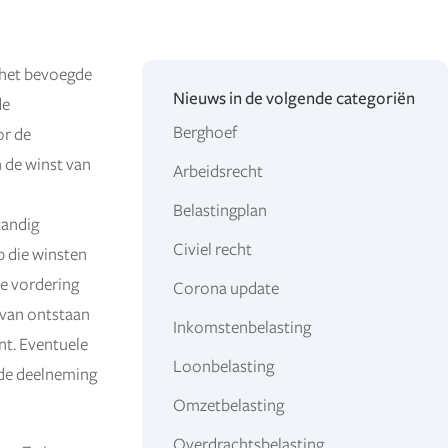
 het bevoegde
Nieuws in de volgende categoriën
de
Berghoef
or de
n de winst van
Arbeidsrecht
Belastingplan
tandig
Civiel recht
p die winsten
de vordering
Corona update
 van ontstaan
Inkomstenbelasting
nt. Eventuele
Loonbelasting
 de deelneming
Omzetbelasting
Overdrachtsbelasting