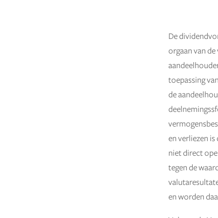
De dividendvo
23 november 2023
orgaan van de 
aandeelhouder 
toepassing van
de aandeelhoud
deelnemingssfe
vermogensbesta
en verliezen is
niet direct op
tegen de waard
valutaresultat
en worden daa