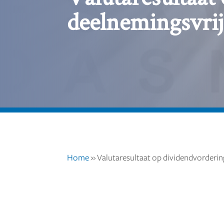
deelnemingsvrij
Home
»
Valutaresultaat op dividendvordering