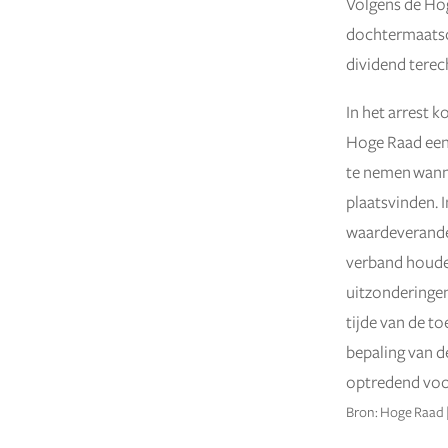
Volgens de Hog
dochtermaatsc
dividend terec
In het arrest 
Hoge Raad een 
te nemen wanne
plaatsvinden. 
waardeverande
verband houde
uitzonderingen
tijde van de t
bepaling van d
optredend voor
Bron: Hoge Raad 