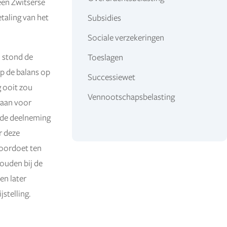
een Zwitserse
taling van het
Subsidies
Sociale verzekeringen
8 stond de
Toeslagen
p de balans op
Successiewet
g ooit zou
Vennootschapsbelasting
taan voor
 de deelneming
r deze
voordoet ten
ouden bij de
en later
stelling.