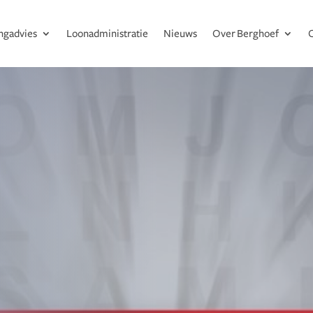
ingadvies
Loonadministratie
Nieuws
Over Berghoef