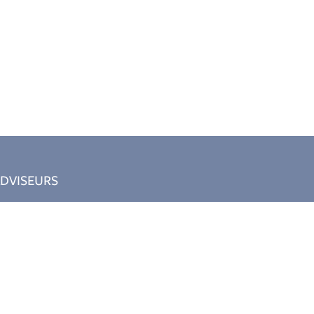
DVISEURS
oef
Documenten
Aanmelden nieuwsbrief
ant
Klokkenluiderregelin
g
Download