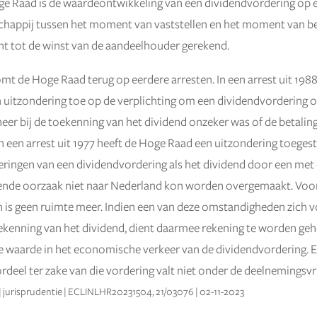
e Raad is de waardeontwikkeling van een dividendvordering op 
happij tussen het moment van vaststellen en het moment van be
ht tot de winst van de aandeelhouder gerekend.
komt de Hoge Raad terug op eerdere arresten. In een arrest uit 198
uitzondering toe op de verplichting om een dividendvordering o
er bij de toekenning van het dividend onzeker was of de betalin
In een arrest uit 1977 heeft de Hoge Raad een uitzondering toeges
ringen van een dividendvordering als het dividend door een met
nde oorzaak niet naar Nederland kon worden overgemaakt. Voo
 is geen ruimte meer. Indien een van deze omstandigheden zich 
oekenning van het dividend, dient daarmee rekening te worden geh
e waarde in het economische verkeer van de dividendvordering. E
deel ter zake van die vordering valt niet onder de deelnemingsvrij
| jurisprudentie | ECLINLHR20231504, 21/03076 | 02-11-2023