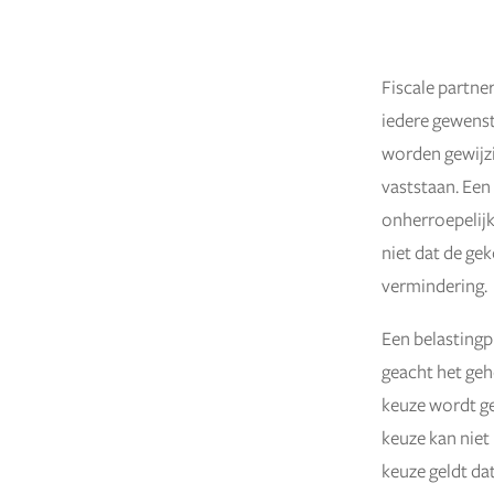
Fiscale partne
19 juni 2025
iedere gewenst
worden gewijz
vaststaan. Een
onherroepelij
niet dat de ge
vermindering.
Een belastingpl
geacht het geh
keuze wordt ge
keuze kan niet
keuze geldt da