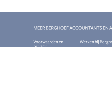
MEER BERGHOEF ACCOUNTANTS EN A
Voorwaarden en
Werken bij Bergh
privacy
Assistent account
Algemene
Relatiebeheerder
voorwaarden
Ervaren
Privacy policy
salarisadministrat
Junior fiscalist