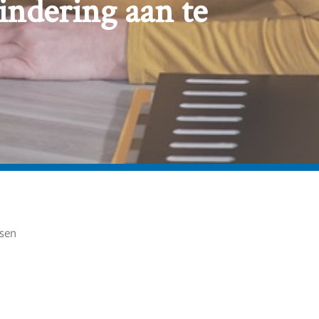
indering aan te
ssen