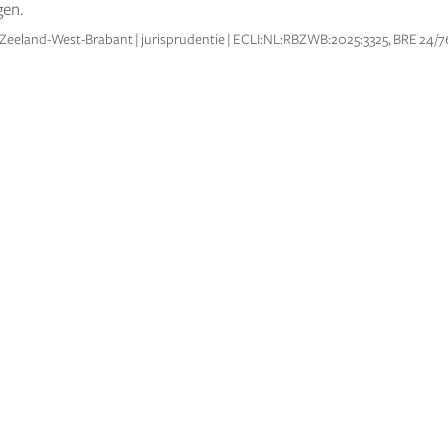
gen.
Zeeland-West-Brabant | jurisprudentie | ECLI:NL:RBZWB:2025:3325, BRE 24/7