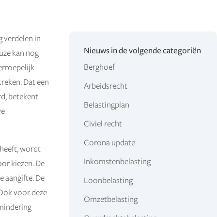
 verdelen in
Nieuws in de volgende categoriën
euze kan nog
Berghoef
rroepelijk
treken. Dat een
Arbeidsrecht
d, betekent
Belastingplan
ve
Civiel recht
Corona update
 heeft, wordt
Inkomstenbelasting
oor kiezen. De
e aangifte. De
Loonbelasting
 Ook voor deze
Omzetbelasting
rmindering