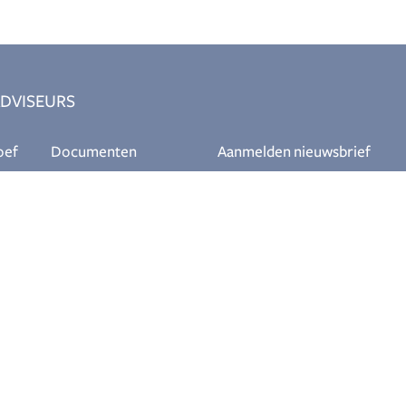
DVISEURS
oef
Documenten
Aanmelden nieuwsbrief
ant
Klokkenluiderregelin
g
Download
eur
Themabrochures