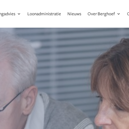
ingadvies
Loonadministratie
Nieuws
Over Berghoef