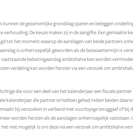
rs kunnen de gezamenlijke grondslag sparen en beleggen onderling
e verhouding. De keuze maken zij in de aangifte. Een gemaakte k
igd tot het moment waarop de aanslagen van beide partners onhe
 aanslag is onherroepelijk geworden als de bezwaartermijn is vers
k vaststaande belastingaanslag ambtshalve kan worden verminder
kozen verdeling kan worden herzien via een verzoek om ambtshal
ichtige die voor een deel van het kalenderjaar een fiscale partner
ele kalenderjaar die partner te hebben gehad indien beiden daarv
maakt bij verzoeken in verband met voorlopige teruggaaf of bij d
 meer worden herzien als de aanslagen onherroepelijk vaststaan.
t het niet mogelijk is om deze via een verzoek om ambtshalve ve