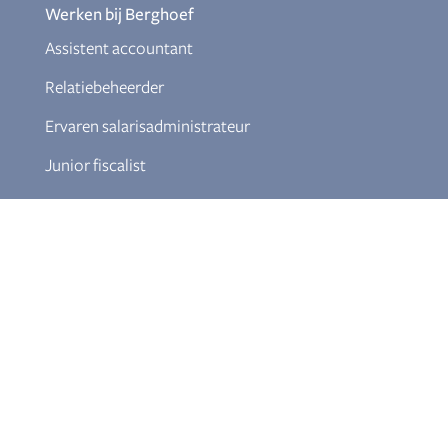
Werken bij Berghoef
Assistent accountant
Relatiebeheerder
Ervaren salarisadministrateur
Junior fiscalist
Documenten
Klokkenluiderregeling
Download Themabrochures
Aanmelden nieuwsbrief