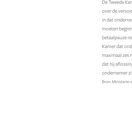
De Tweede Kam
6 oktober 2022
over de versoe
in dat onderne
moeten beginne
betaalpauze na
Kamer dat ond
maximaal zes m
dat hij afloss
ondernemer zij
Bron: Ministerie 