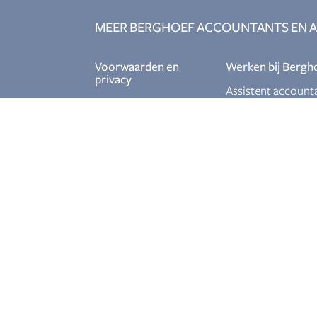
MEER BERGHOEF ACCOUNTANTS EN A
Voorwaarden en
Werken bij Bergh
privacy
Assistent account
Algemene
Relatiebeheerder
voorwaarden
Ervaren
Privacy policy
salarisadministrat
Junior fiscalist