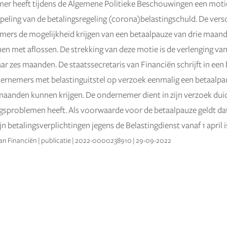
er heeft tijdens de Algemene Politieke Beschouwingen een mo
peling van de betalingsregeling (corona)belastingschuld. De ver
mers de mogelijkheid krijgen van een betaalpauze van drie maand
n met aflossen. De strekking van deze motie is de verlenging van
ar zes maanden. De staatssecretaris van Financiën schrijft in een 
ernemers met belastinguitstel op verzoek eenmalig een betaalpa
aanden kunnen krijgen. De ondernemer dient in zijn verzoek duid
ingsproblemen heeft. Als voorwaarde voor de betaalpauze geldt da
n betalingsverplichtingen jegens de Belastingdienst vanaf 1 april
van Financiën | publicatie | 2022-0000238910 | 29-09-2022