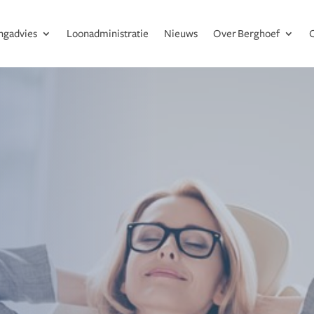
ingadvies
Loonadministratie
Nieuws
Over Berghoef