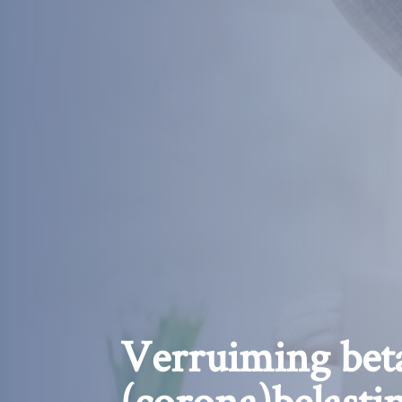
Verruiming beta
(corona)belasti