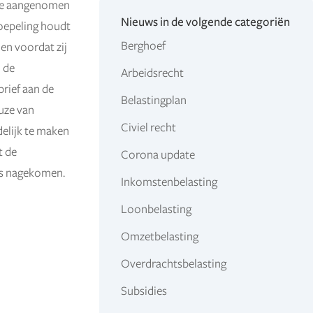
tie aangenomen
Nieuws in de volgende categoriën
soepeling houdt
Berghoef
en voordat zij
 de
Arbeidsrecht
brief aan de
Belastingplan
uze van
Civiel recht
elijk te maken
t de
Corona update
 is nagekomen.
Inkomstenbelasting
Loonbelasting
Omzetbelasting
Overdrachtsbelasting
Subsidies