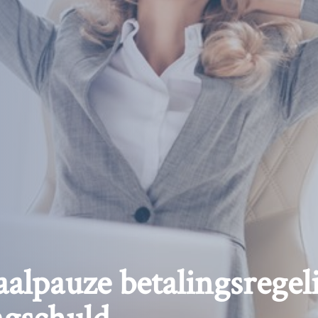
alpauze betalingsregel
ngschuld