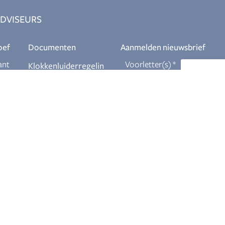
DVISEURS
oef
Documenten
Aanmelden nieuwsbrief
ant
Klokkenluiderregelin
g
Download
eur
Themabrochures