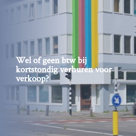
Wel of geen btw bij
kortstondig verhuren voor
verkoop?