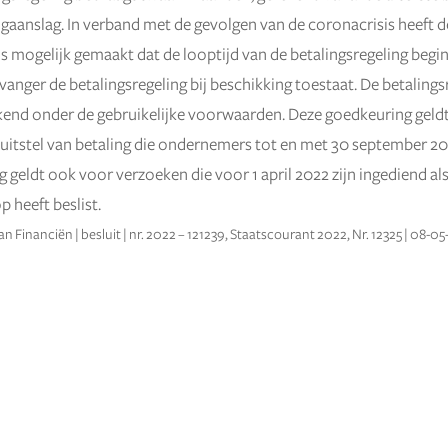
ngaanslag. In verband met de gevolgen van de coronacrisis heeft d
is mogelijk gemaakt dat de looptijd van de betalingsregeling beg
anger de betalingsregeling bij beschikking toestaat. De betalingsr
nd onder de gebruikelijke voorwaarden. Deze goedkeuring geldt
itstel van betaling die ondernemers tot en met 30 september 20
 geldt ook voor verzoeken die voor 1 april 2022 zijn ingediend al
p heeft beslist.
an Financiën | besluit | nr. 2022 – 121239, Staatscourant 2022, Nr. 12325 | 08-0