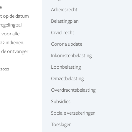
e
Arbeidsrecht
int op de datum
Belastingplan
egeling zal
Civiel recht
 voor alle
22 indienen.
Corona update
s de ontvanger
Inkomstenbelasting
Loonbelasting
5-2022
Omzetbelasting
Overdrachtsbelasting
Subsidies
Sociale verzekeringen
Toeslagen