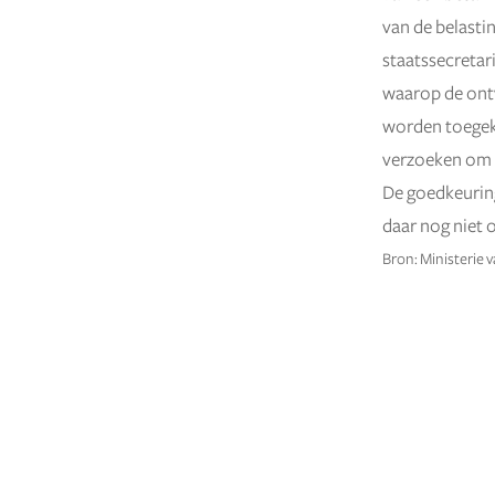
van de belasti
staatssecretar
waarop de ontv
worden toegeke
verzoeken om u
De goedkeuring
daar nog niet o
Bron: Ministerie v