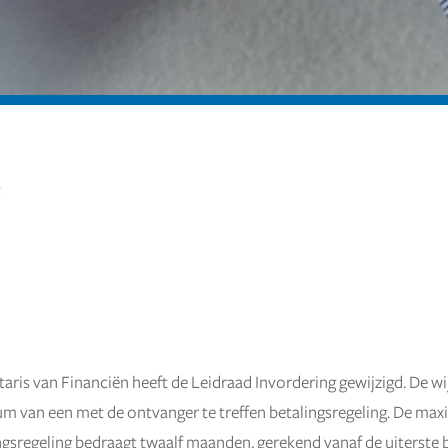
g
aris van Financiën heeft de Leidraad Invordering gewijzigd. De wij
m van een met de ontvanger te treffen betalingsregeling. De max
ngsregeling bedraagt twaalf maanden, gerekend vanaf de uiterste