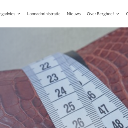
ingadvies
Loonadministratie
Nieuws
Over Berghoef