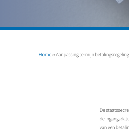
Home
»
Aanpassing termijn betalingsregelin
De staatssecret
12 mei 2022
de ingangsdatu
van een betali