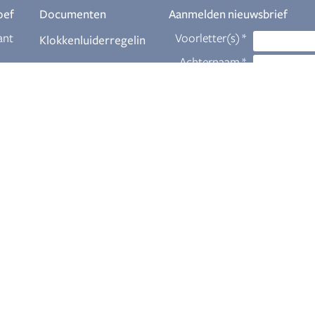
oef
Documenten
Aanmelden nieuwsbrief
ant
Klokkenluiderregelin
g
Download
eur
Themabrochures