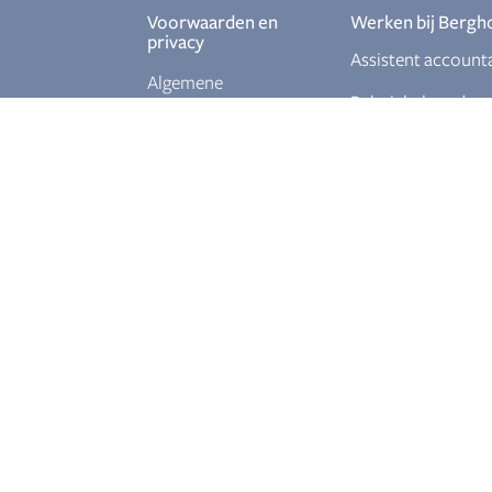
Voorwaarden en
Werken bij Bergh
privacy
Assistent account
Algemene
Relatiebeheerder
voorwaarden
Ervaren
Privacy policy
salarisadministrat
Junior fiscalist