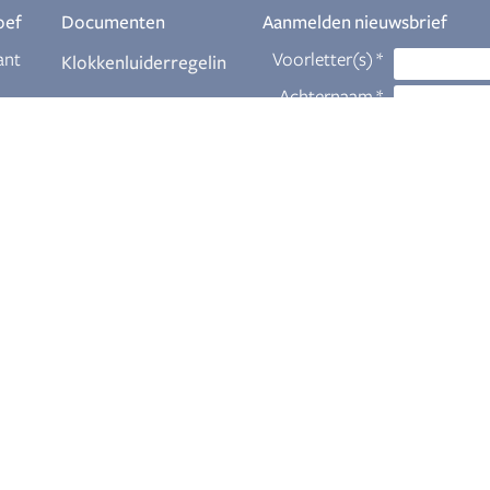
oef
Documenten
Aanmelden nieuwsbrief
ant
Klokkenluiderregelin
g
Download
eur
Themabrochures