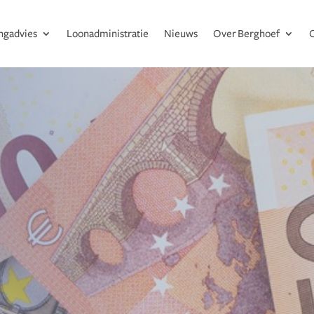
ingadvies
Loonadministratie
Nieuws
Over Berghoef