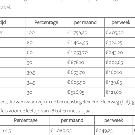
abel.
ijd
Percentage
per maand
per week
er
100
€ 1.756,20
€ 405,30
80
€ 1.404,95
€ 324,25
60
€ 1.053,70
€ 243,20
50
€ 878,10
€ 202,65
39,5
€ 693,70
€ 160,10
34,5
€ 605,90
€ 139,85
30
€ 526,85
€ 121,60
s, die werkzaam zijn in de beroepsbegeleidende leerweg (bbl), 
fels voor de leeftijd van 18 tot en met 20 jaar.
Percentage
per maand
per week
61,5
€ 1.080,05
€ 249,25