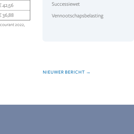
Successiewet
€ 42,56
€ 36,88
Vennootschapsbelasting
scourant 2022,
NIEUWER BERICHT
→