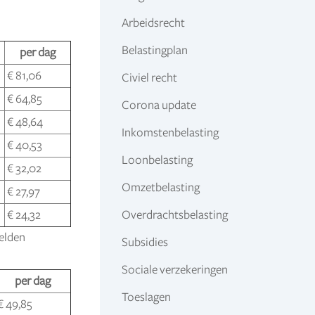
Arbeidsrecht
Belastingplan
per dag
€ 81,06
Civiel recht
€ 64,85
Corona update
€ 48,64
Inkomstenbelasting
€ 40,53
Loonbelasting
€ 32,02
Omzetbelasting
€ 27,97
Overdrachtsbelasting
€ 24,32
gelden
Subsidies
Sociale verzekeringen
per dag
Toeslagen
€ 49,85