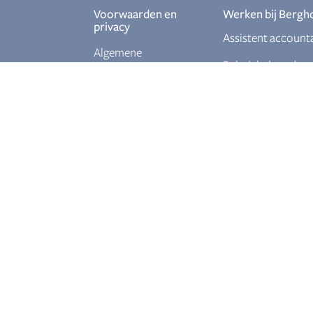
Voorwaarden en
Werken bij Bergh
privacy
Assistent account
Algemene
Relatiebeheerder
voorwaarden
Ervaren
Privacy policy
salarisadministrat
Junior fiscalist