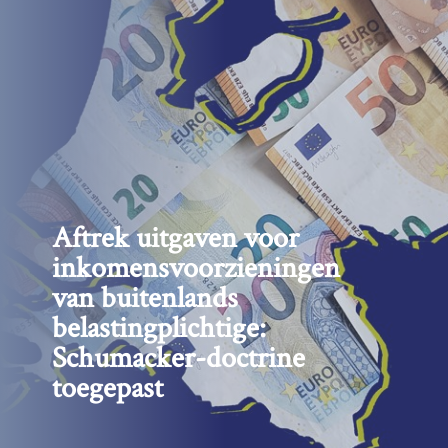
Aftrek uitgaven voor
inkomensvoorzieningen
van buitenlands
belastingplichtige:
Schumacker-doctrine
toegepast