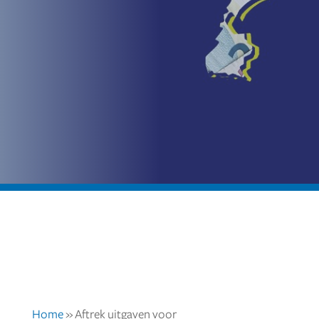
Home
»
Aftrek uitgaven voor