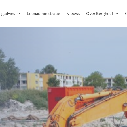
ingadvies
Loonadministratie
Nieuws
Over Berghoef