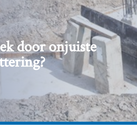
rek door onjuiste
ttering?