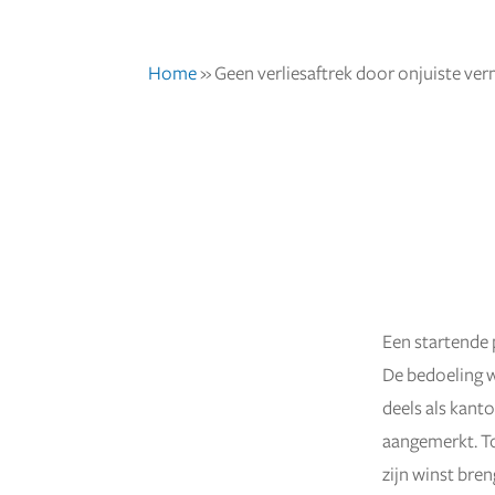
Home
»
Geen verliesaftrek door onjuiste ve
Een startende
31 oktober 2024
De bedoeling w
deels als kant
aangemerkt. Toe
zijn winst br