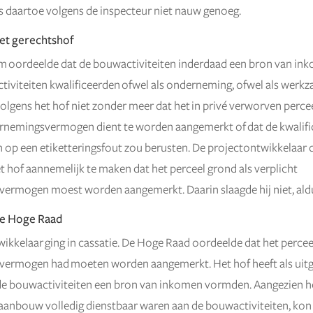
s daartoe volgens de inspecteur niet nauw genoeg.
et gerechtshof
 oordeelde dat de bouwactiviteiten inderdaad een bron van in
tiviteiten kwalificeerden ofwel als onderneming, ofwel als werk
volgens het hof niet zonder meer dat het in privé verworven perce
rnemingsvermogen dient te worden aangemerkt of dat de kwalific
op een etiketteringsfout zou berusten. De projectontwikkelaar 
t hof aannemelijk te maken dat het perceel grond als verplicht
rmogen moest worden aangemerkt. Daarin slaagde hij niet, aldu
de Hoge Raad
ikkelaar ging in cassatie. De Hoge Raad oordeelde dat het perceel
ermogen had moeten worden aangemerkt. Het hof heeft als uit
e bouwactiviteiten een bron van inkomen vormden. Aangezien he
 aanbouw volledig dienstbaar waren aan de bouwactiviteiten, kon