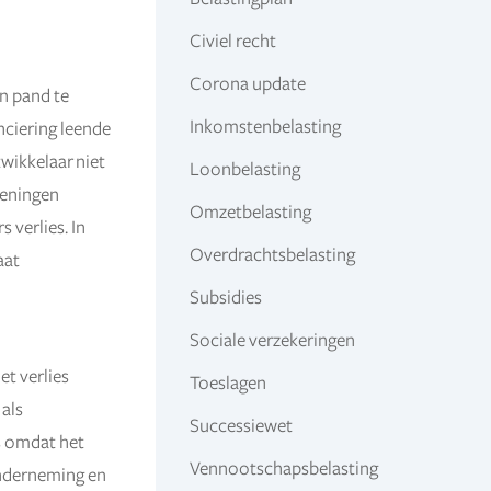
Civiel recht
Corona update
n pand te
Inkomstenbelasting
nciering leende
wikkelaar niet
Loonbelasting
leningen
Omzetbelasting
 verlies. In
Overdrachtsbelasting
aat
Subsidies
Sociale verzekeringen
et verlies
Toeslagen
 als
Successiewet
s omdat het
Vennootschapsbelasting
nderneming en