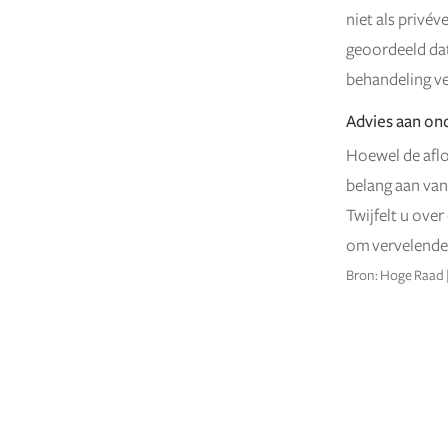
niet als privé
geoordeeld da
behandeling v
Advies aan o
Hoewel de aflo
belang aan van
Twijfelt u ove
om vervelende
Bron: Hoge Raad |
←
OUDER BERICHT