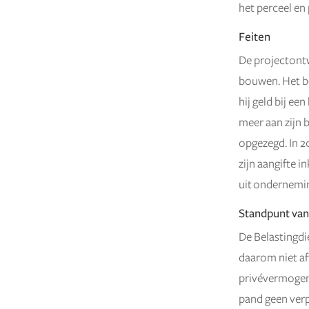
het perceel e
Feiten
De projectontw
bouwen. Het be
hij geld bij e
meer aan zijn 
opgezegd. In 20
zijn aangifte i
uit ondernemi
Standpunt van
De Belastingdi
daarom niet af
privévermogen 
pand geen ver