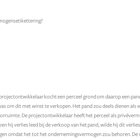
rmogensetikettering?
 projectontwikkelaar kocht een perceel grond om daarop een pan
as om dit met winst te verkopen. Het pand zou deels dienen als
oorruimte. De projectontwikkelaar heeft het perceel als privéver
n hij verlies leed bij de verkoop van het pand, wilde hij dit verlies
engen omdat het tot het ondernemingsvermogen zou behoren. De 