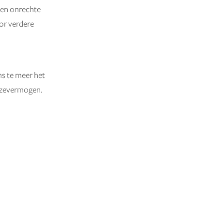
ten onrechte
or verdere
ns te meer het
euzevermogen.
NIEUWER BERICHT
→