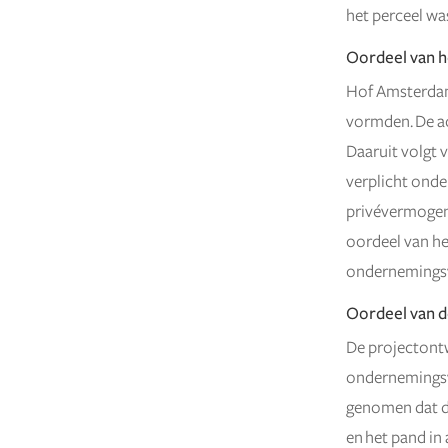
het perceel wa
Oordeel van h
Hof Amsterdam
vormden. De ac
Daaruit volgt 
verplicht onde
privévermogen 
oordeel van he
ondernemingsve
Oordeel van 
De projectontw
ondernemingsv
genomen dat d
en het pand in