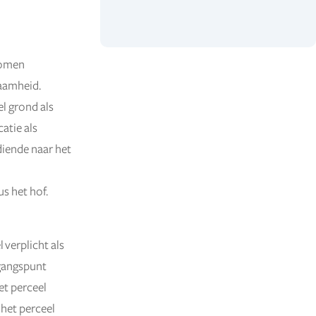
komen
zaamheid.
el grond als
atie als
diende naar het
s het hof.
 verplicht als
gangspunt
t perceel
 het perceel