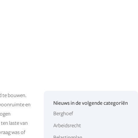
d te bouwen.
Nieuws in de volgende categoriën
 woonruimte en
Berghoef
mogen
 ten laste van
Arbeidsrecht
vraag was of
Belastingplan