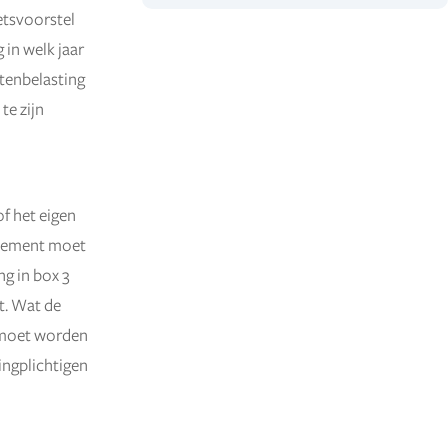
etsvoorstel
in welk jaar
tenbelasting
te zijn
of het eigen
ndement moet
g in box 3
t. Wat de
l moet worden
ingplichtigen