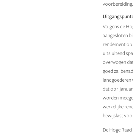
voorbereiding.
Uitgangspunt
Volgens de Ho
aangesloten bij
rendement op 
uitsluitend sp
overwogen dat 
goed zal benad
landgoederen 
dat op 1 janua
worden meegeno
werkelijke ren
bewijslast voor
De Hoge Raad s