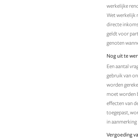
werkelijke ren
Wet werkelijk 
directe inkoms
geldt voor par
genoten wanne
Nog uit te w
Een aantal vra
gebruik van on
worden gereken
moet worden be
effecten van d
toegepast, wor
in aanmerking 
Vergoeding va