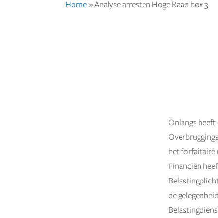
Home
»
Analyse arresten Hoge Raad box 3
Onlangs heeft 
25 juli 2024
Overbruggings
het forfaitair
Financiën heef
Belastingplich
de gelegenheid 
Belastingdiens