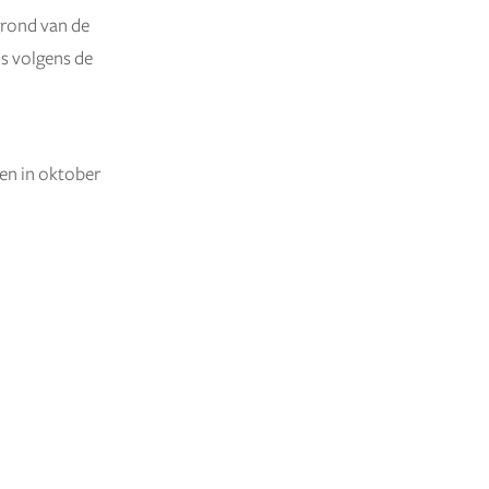
grond van de
is volgens de
nen in oktober
NIEUWER BERICHT
→