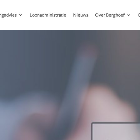
ingadvies
Loonadministratie
Nieuws
Over Berghoef