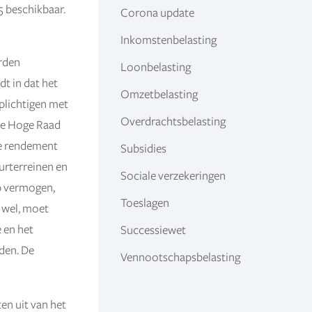
5 beschikbaar.
Corona update
Inkomstenbelasting
rden
Loonbelasting
dt in dat het
Omzetbelasting
plichtigen met
Overdrachtsbelasting
 de Hoge Raad
ke rendement
Subsidies
urterreinen en
Sociale verzekeringen
p vermogen,
Toeslagen
r wel, moet
 en het
Successiewet
uden. De
Vennootschapsbelasting
en uit van het