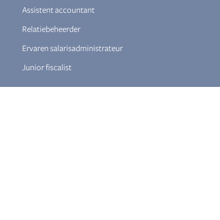
Assistent accountant
Relatiebeheerder
Ervaren salarisadministrateur
Junior fiscalist
Documenten
Klokkenluiderregeling
Download Themabrochures
Aanmelden nieuwsbrief