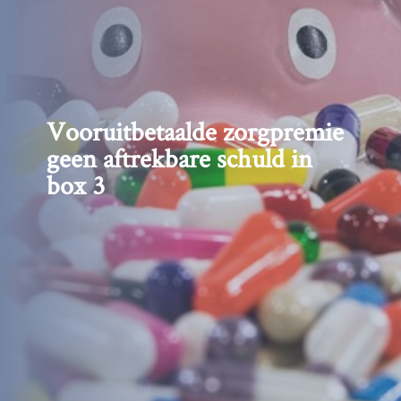
Vooruitbetaalde zorgpremie
geen aftrekbare schuld in
box 3